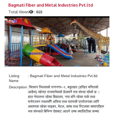
Previous
Next
Bagmati Fiber and Metal Industries Pvt.ltd
Total Views
:
822
Listing
:
Bagmati Fiber and Metal Industries Pvt.ltd
Name
Description
:
चितवन जिल्लाको रत्ननगर–१, बकुलहर (हरिहर मन्दिरको
आडैमा) महेन्द्र राजमार्गमाको छेउमानै यस संस्था रहेको छ ।
हाल नेपालभर रहेका बिद्यालय, नया बनि रहेका पार्क तथा
मनोरञ्जन स्थलसँगै अफिस तथा घरायसी प्रयोजनका लागि
आवश्यक रहेका फाइबर, मेटल, काष्ठ तथा स्टिलका सामाग्रीहरु
यस संस्थाले बिभिन्न देशबाट आउने उच्च क्वालिटीका कच्चा